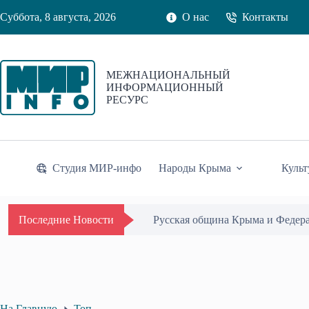
Перейти
Суббота, 8 августа, 2026
О нас
Контакты
к
сути
МЕЖНАЦИОНАЛЬНЫЙ
ИНФОРМАЦИОННЫЙ
РЕСУРС
Студия МИР-инфо
Народы Крыма
Культ
Русская община Крыма и Федер
Последние Новости
На Главную
Топ