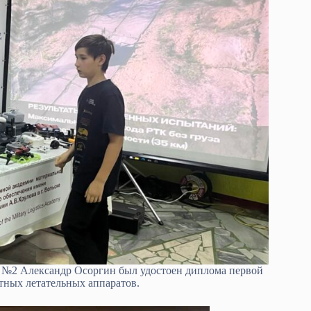
ы №2 Александр Осоргин был удостоен диплома первой
тных летательных аппаратов.