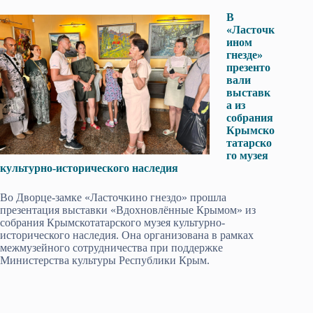
В
«Ласточк
ином
гнезде»
презенто
вали
выставк
а из
собрания
Крымско
татарско
го музея
культурно-исторического наследия
Во Дворце-замке «Ласточкино гнездо» прошла
презентация выставки «Вдохновлённые Крымом» из
собрания Крымскотатарского музея культурно-
исторического наследия. Она организована в рамках
межмузейного сотрудничества при поддержке
Министерства культуры Республики Крым.