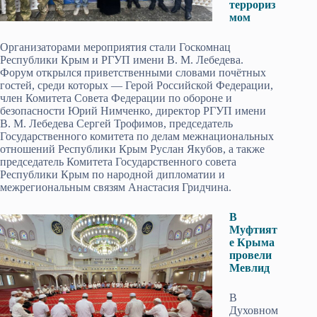
террориз
мом
Организаторами мероприятия стали Госкомнац
Республики Крым и РГУП имени В. М. Лебедева.
Форум открылся приветственными словами почётных
гостей, среди которых — Герой Российской Федерации,
член Комитета Совета Федерации по обороне и
безопасности Юрий Нимченко, директор РГУП имени
В. М. Лебедева Сергей Трофимов, председатель
Государственного комитета по делам межнациональных
отношений Республики Крым Руслан Якубов, а также
председатель Комитета Государственного совета
Республики Крым по народной дипломатии и
межрегиональным связям Анастасия Гридчина.
В
Муфтият
е Крыма
провели
Мевлид
В
Духовном