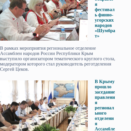
я
фестивал
ь финно-
угорских
народов
«Шумбра
т»
В рамках мероприятия региональное отделение
Ассамблеи народов России Республики Крым
выступило организатором тематического круглого стола,
модератором которого стал руководитель реготделения
Сергей Цеков.
В Крыму
прошло
заседание
правлени
я
регионал
ьного
отделени
я
Ассамбле