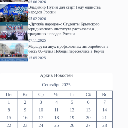
05.06.2026
Владимир Путин дал старт Году единства
народов России
05.02.2026
«Дружба народов»: Студенты Крымского
юридического института рассказали о
традициях народов России
07.11.2025
Маршруты двух профсоюзных автопробегов в
честь 80-летия Победы пересеклись в Керчи
15.05.2025
Архив Новостей
Сентябрь 2025
Пн
Вт
Ср
Чт
Пт
Сб
Вс
1
2
3
4
5
6
7
8
9
10
11
12
13
14
15
16
17
18
19
20
21
22
23
24
25
26
27
28