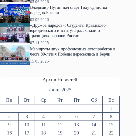
05.06.2026
Владимир Путин дал старт Году единства
народов России
05.02.2026
«Дружба народов»: Студенты Крымского
юридического института рассказали о
традициях народов России
07.11.2025
Маршруты двух профсоюзных автопробегов в
честь 80-летия Победы пересеклись в Керчи
15.05.2025
Архив Новостей
Июнь 2025
Пн
Вт
Ср
Чт
Пт
Сб
Вс
1
2
3
4
5
6
7
8
9
10
11
12
13
14
15
16
17
18
19
20
21
22