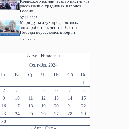
Крымского юридического института
рассказали о традициях народов
России
07.11.2025
Маршруты двух профсоюзных
автопробегов в честь 80-летия
Победы пересеклись в Керчи
15.05.2025
Архив Новостей
Сентябрь 2024
Пн
Вт
Ср
Чт
Пт
Сб
Вс
1
2
3
4
5
6
7
8
9
10
11
12
13
14
15
16
17
18
19
20
21
22
23
24
25
26
27
28
29
30
« Авг
Окт »