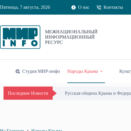
Перейти
Пятница, 7 августа, 2026
О нас
Контакты
к
сути
МЕЖНАЦИОНАЛЬНЫЙ
ИНФОРМАЦИОННЫЙ
РЕСУРС
Студия МИР-инфо
Народы Крыма
Культ
Русская община Крыма и Федер
Последние Новости
На Главную
Народы Крыма