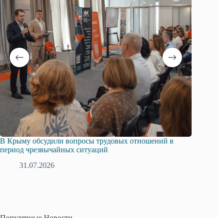
В Крыму обсудили вопросы трудовых отношений в
Русска
период чрезвычайных ситуаций
профсо
31.07.2026
2
Популярные Новости