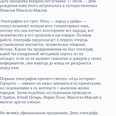
Дата праздника выбрана неслучайна: 17 июля — день
рождения известного антрополога и путешественника
Николая Миклухо-Маклая.
Этнографию (от греч. ἔθνος — народ и γράφω —
пишу) называют венцом всех гуманитарных наук,
потому что она изучает всесторонне все народы, всё
человечество в его прошлом и настоящем. Полевая
работа этнографа предполагает в первую очередь
установление контактов, человеческое общение,
беседы. Каким бы эрудированным ни был этнограф,
какой бы изощренной методикой опроса он ни
обладал, если он не вызовет симпатии и доверия у своих
информантов, они никогда до конца не раскроются
перед ним.
Первым этнографом принято считать «отца истории»
Геродота — именно он начал заниматься историческими
исследованиями в их контексте с анализом жизни
народов. Затем подобные исследования проводили
Страбон, Юлий Цезарь, Марко Поло, Миклухо-Маклай и
многие другие учёные.
Не являясь официальным праздником, День этнографа,