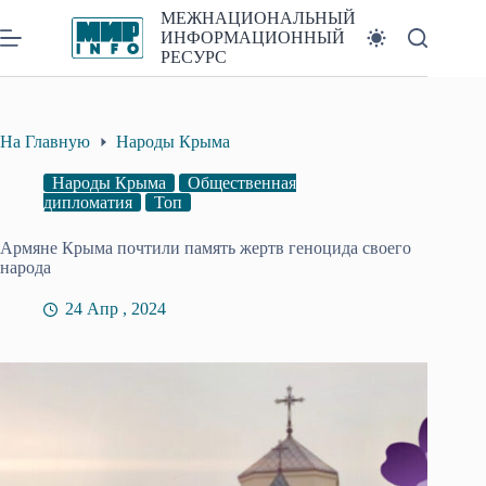
Перейти
МЕЖНАЦИОНАЛЬНЫЙ
к
ИНФОРМАЦИОННЫЙ
сути
РЕСУРС
На Главную
Народы Крыма
Народы Крыма
Общественная
дипломатия
Топ
Армяне Крыма почтили память жертв геноцида своего
народа
24 Апр , 2024