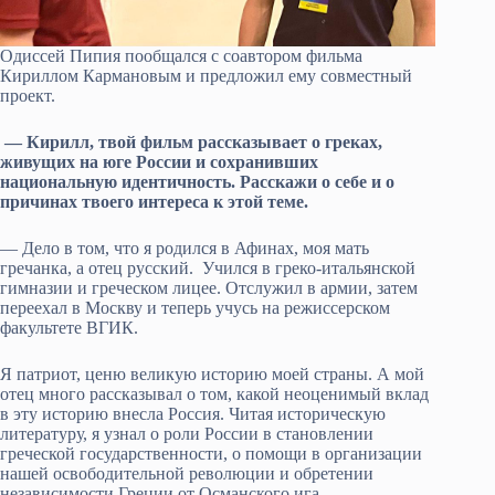
Одиссей Пипия пообщался с соавтором фильма
Кириллом Кармановым и предложил ему совместный
проект.
— Кирилл, твой фильм рассказывает о греках,
живущих на юге России и сохранивших
национальную идентичность. Расскажи о себе и о
причинах твоего интереса к этой теме.
— Дело в том, что я родился в Афинах, моя мать
гречанка, а отец русский. Учился в греко-итальянской
гимназии и греческом лицее. Отслужил в армии, затем
переехал в Москву и теперь учусь на режиссерском
факультете ВГИК.
Я патриот, ценю великую историю моей страны. А мой
отец много рассказывал о том, какой неоценимый вклад
в эту историю внесла Россия. Читая историческую
литературу, я узнал о роли России в становлении
греческой государственности, о помощи в организации
нашей освободительной революции и обретении
независимости Греции от Османского ига.