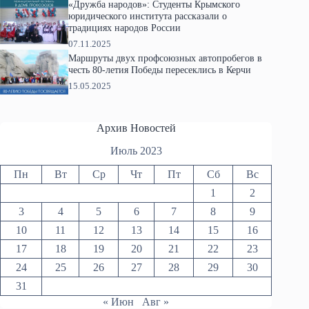
«Дружба народов»: Студенты Крымского
юридического института рассказали о
традициях народов России
07.11.2025
Маршруты двух профсоюзных автопробегов в
честь 80-летия Победы пересеклись в Керчи
15.05.2025
Архив Новостей
Июль 2023
Пн
Вт
Ср
Чт
Пт
Сб
Вс
1
2
3
4
5
6
7
8
9
10
11
12
13
14
15
16
17
18
19
20
21
22
23
24
25
26
27
28
29
30
31
« Июн
Авг »