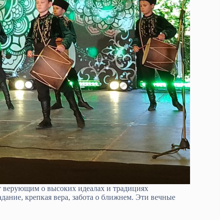
т верующим о высоких идеалах и традициях
дание, крепкая вера, забота о ближнем. Эти вечные