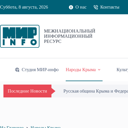
Перейти
Суббота, 8 августа, 2026
О нас
Контакты
к
сути
МЕЖНАЦИОНАЛЬНЫЙ
ИНФОРМАЦИОННЫЙ
РЕСУРС
Студия МИР-инфо
Народы Крыма
Культ
Одиссей Пипия удостоен Почётн
Последние Новости
На Главную
Народы Крыма