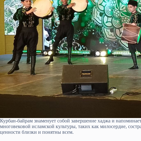
Курбан-байрам знаменует собой завершение хаджа и напоминае
многовековой исламской культуры, таких как милосердие, состра
ценности близки и понятны всем.