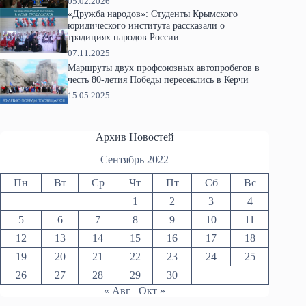
05.02.2026
«Дружба народов»: Студенты Крымского
юридического института рассказали о
традициях народов России
07.11.2025
Маршруты двух профсоюзных автопробегов в
честь 80-летия Победы пересеклись в Керчи
15.05.2025
Архив Новостей
Сентябрь 2022
Пн
Вт
Ср
Чт
Пт
Сб
Вс
1
2
3
4
5
6
7
8
9
10
11
12
13
14
15
16
17
18
19
20
21
22
23
24
25
26
27
28
29
30
« Авг
Окт »