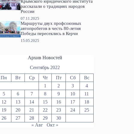
Крымского юридического института
рассказали о традициях народов
России
07.11.2025
Маршруты двух профсоюзных
автопробегов в честь 80-летия
Победы пересеклись в Керчи
15.05.2025
Архив Новостей
Сентябрь 2022
Пн
Вт
Ср
Чт
Пт
Сб
Вс
1
2
3
4
5
6
7
8
9
10
11
12
13
14
15
16
17
18
19
20
21
22
23
24
25
26
27
28
29
30
« Авг
Окт »