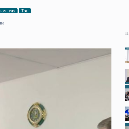
ломатия
Топ
ва
П