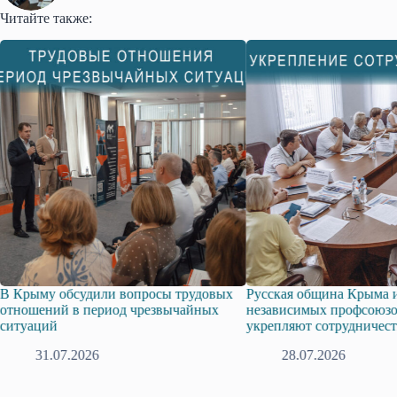
Читайте также:
удовых
Русская община Крыма и Федерация
Одиссей Пипия 
йных
независимых профсоюзов Крыма
знака «За граж
укрепляют сотрудничество
17.07.202
28.07.2026