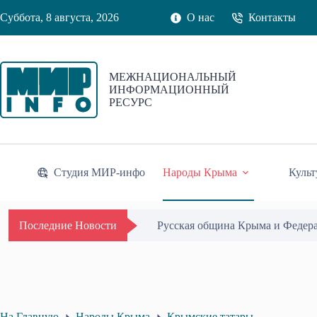
Перейти
Суббота, 8 августа, 2026
О нас
Контакты
к
сути
МЕЖНАЦИОНАЛЬНЫЙ
ИНФОРМАЦИОННЫЙ
РЕСУРС
Студия МИР-инфо
Народы Крыма
Культ
Одиссей Пипия удостоен Почётн
Последние Новости
На Главную
Народы Крыма
Крымские татары