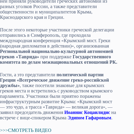
ней приняли руководители греческих автономий из
разных уголков России, а также представители
общественности и муниципалитетов Крыма,
Краснодарского края и Греции.
После этого некоторые участники греческой делегации
отправились в Симферополь, где проходила
международная конференция «Крымский мост. Греки
(народная дипломатия в действии)», организованная
Региональной национально-культурной автономией
греков «Таврида»
при поддержке
Государственного
комитета по делам межнациональных отношений РК.
Гости, а это представители
политической партии
Греции «Всегреческое движение греко-российской
дружбы»
, также посетили знаковые для крымских
греков места и встретились с руководством крымского
парламента. Участники были приятно поражены
инфраструктурным развитие Крыма: «Крымский мост
— это чудо, а трасса «Таврида» — великая дорога», —
заявил председатель движения
Иоаннис Коцаилидис
на
встрече с вице-спикером Крыма
Эдипом Гафаровым
.
>>>СМОТРЕТЬ ВИДЕО