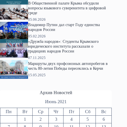
В Общественной палате Крыма обсудили
вопросы языкового суверенитета в цифровой
среде
05.06.2026
Владимир Путин дал старт Году единства
народов России
05.02.2026
«Дружба народов»: Студенты Крымского
юридического института рассказали о
традициях народов России
07.11.2025
Маршруты двух профсоюзных автопробегов в
честь 80-летия Победы пересеклись в Керчи
15.05.2025
Архив Новостей
Июнь 2021
Пн
Вт
Ср
Чт
Пт
Сб
Вс
1
2
3
4
5
6
7
8
9
10
11
12
13