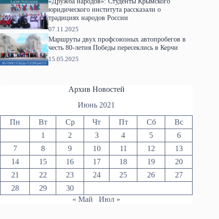
«Дружба народов»: Студенты Крымского
юридического института рассказали о
традициях народов России
07.11.2025
Маршруты двух профсоюзных автопробегов в
честь 80-летия Победы пересеклись в Керчи
15.05.2025
Архив Новостей
Июнь 2021
Пн
Вт
Ср
Чт
Пт
Сб
Вс
1
2
3
4
5
6
7
8
9
10
11
12
13
14
15
16
17
18
19
20
21
22
23
24
25
26
27
28
29
30
« Май
Июл »