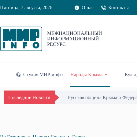
Перейти
Пятница, 7 августа, 2026
О нас
Контакты
к
сути
МЕЖНАЦИОНАЛЬНЫЙ
ИНФОРМАЦИОННЫЙ
РЕСУРС
Студия МИР-инфо
Народы Крыма
Культ
Русская община Крыма и Федер
Последние Новости
На Главную
Народы Крыма
Евреи