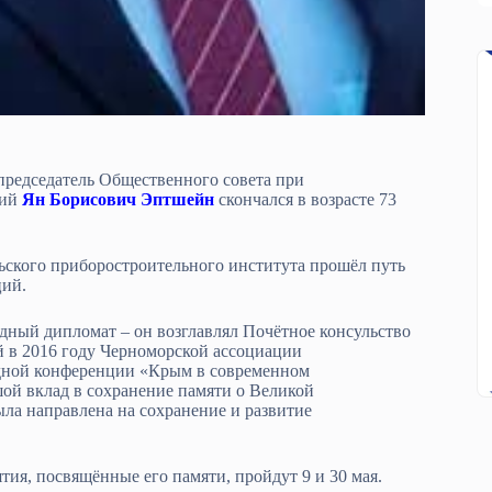
 председатель Общественного совета при
ний
Ян Борисович Эптшейн
скончался в возрасте 73
ьского приборостроительного института прошёл путь
ций.
дный дипломат – он возглавлял Почётное консульство
й в 2016 году Черноморской ассоциации
одной конференции «Крым в современном
ой вклад в сохранение памяти о Великой
ыла направлена на сохранение и развитие
я, посвящённые его памяти, пройдут 9 и 30 мая.