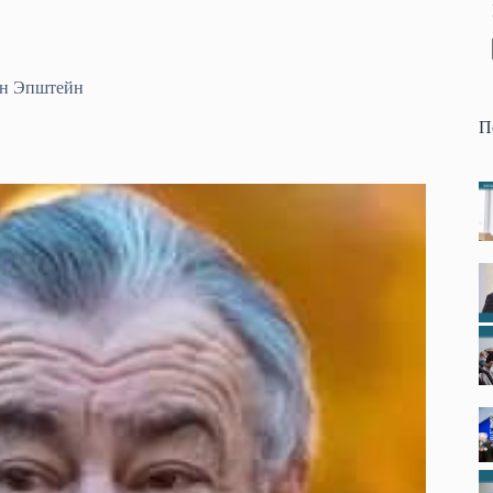
Ян Эпштейн
П