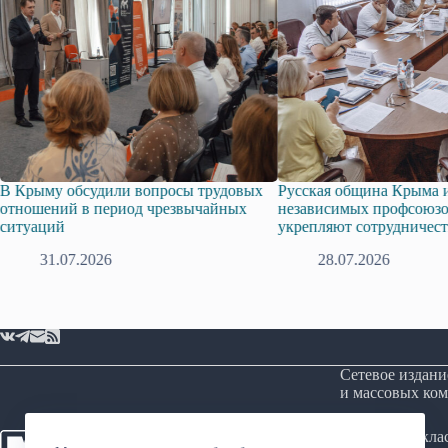
рыму обсудили вопросы трудовых
Русская община Крыма и Ф
ошений в период чрезвычайных
независимых профсоюзов 
уаций
укрепляют сотрудничество
31.07.2026
28.07.2026
Сетевое издани
и массовых ком
Возрастная кл