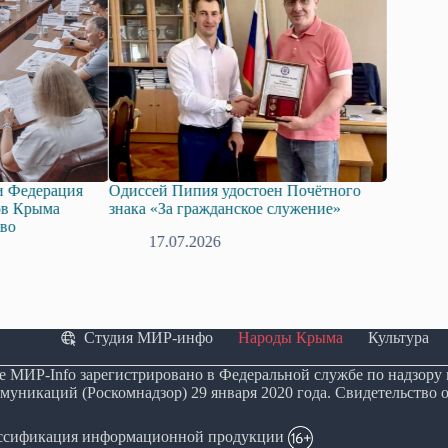
едерация
Одиссей Пипия удостоен Почётного
Госдума при
Крыма
знака «За гражданское служение»
законопроек
технологий 
17.07.2026
08.07.
Студия МИР-инфо
Народы Крыма
Культура
е МИР-Info зарегистрировано в Федеральной службе по надзору
муникаций (Роскомнадзор) 29 января 2020 года. Свидетельство 
ассификация информационной продукции