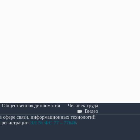
няла в первом чтении
В Крыму представили первое
т о поддержке развития
комплексное исследование о вкладе
искусственного интеллекта.
грузин в историю полуострова
2026
25.06.2026
Общественная дипломатия
Человек труда
Видео
 в сфере связи, информационных технологий
о регистрации
ЭЛ № ФС 77 – 77646
.