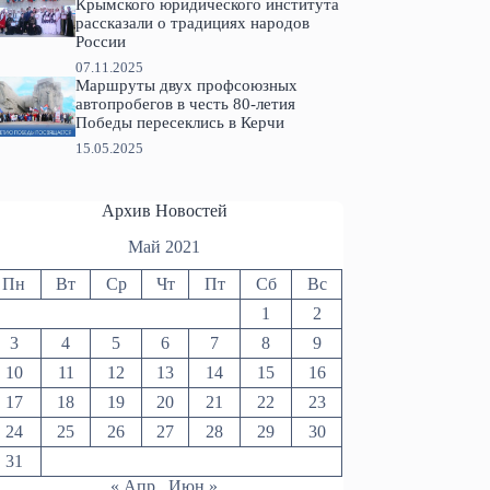
Крымского юридического института
рассказали о традициях народов
России
07.11.2025
Маршруты двух профсоюзных
автопробегов в честь 80-летия
Победы пересеклись в Керчи
15.05.2025
Архив Новостей
Май 2021
Пн
Вт
Ср
Чт
Пт
Сб
Вс
1
2
3
4
5
6
7
8
9
10
11
12
13
14
15
16
17
18
19
20
21
22
23
24
25
26
27
28
29
30
31
« Апр
Июн »