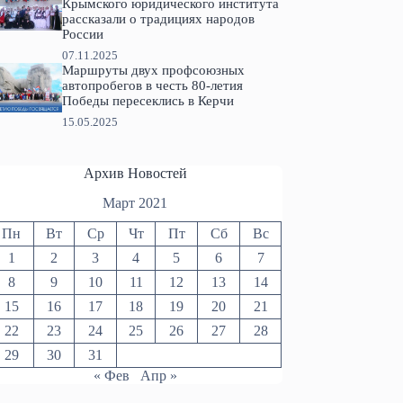
Крымского юридического института
рассказали о традициях народов
России
07.11.2025
Маршруты двух профсоюзных
автопробегов в честь 80-летия
Победы пересеклись в Керчи
15.05.2025
Архив Новостей
Март 2021
Пн
Вт
Ср
Чт
Пт
Сб
Вс
1
2
3
4
5
6
7
8
9
10
11
12
13
14
15
16
17
18
19
20
21
22
23
24
25
26
27
28
29
30
31
« Фев
Апр »