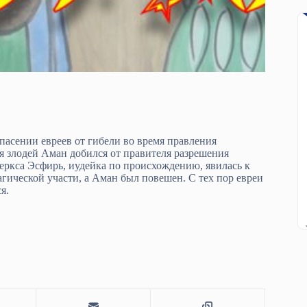
пасении евреев от гибели во время правления
я злодей Аман добился от правителя разрешения
еркса Эсфирь, иудейка по происхождению, явилась к
агической участи, а Аман был повешен. С тех пор евреи
я.