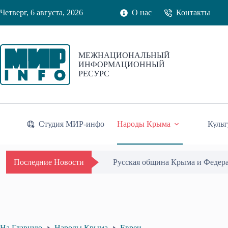
Перейти
Четверг, 6 августа, 2026
О нас
Контакты
к
сути
МЕЖНАЦИОНАЛЬНЫЙ
ИНФОРМАЦИОННЫЙ
РЕСУРС
Студия МИР-инфо
Народы Крыма
Культ
Русская община Крыма и Федер
Последние Новости
На Главную
Народы Крыма
Евреи