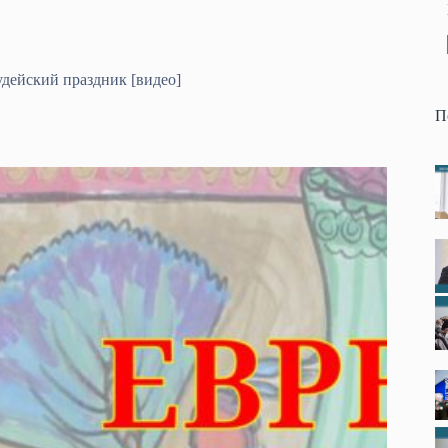
дейский праздник [видео]
П