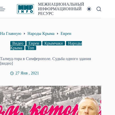
Перейти
МЕЖНАЦИОНАЛЬНЫЙ
к
ИНФОРМАЦИОННЫЙ
сути
РЕСУРС
На Главную
Народы Крыма
Евреи
Видео
Евреи
Крымчаки
Народы
Крыма
Топ
Талмуд-тора в Симферополе. Судьба одного здания
[видео]
27 Янв , 2021