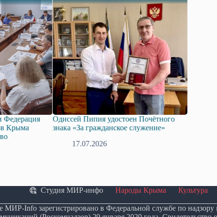
ерация
Одиссей Пипия удостоен Почётного
Госдума приня
ыма
знака «За гражданское служение»
законопроект 
технологий ис
17.07.2026
08.07.20
Студия МИР-инфо
Народы Крыма
Культура
е МИР-Info зарегистрировано в Федеральной службе по надзору
муникаций (Роскомнадзор) 29 января 2020 года. Свидетельство 