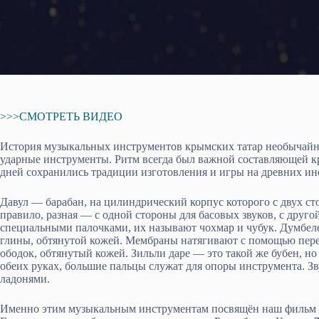
>>>СМОТРЕТЬ ВИДЕО
История музыкальных инструментов крымских татар необычайно 
ударные инструменты. Ритм всегда был важной составляющей к
дней сохранились традиции изготовления и игры на древних инс
Давул — барабан, на цилиндрический корпус которого с двух с
правило, разная — с одной стороны для басовых звуков, с друг
специальными палочками, их называют чохмар и чубук. Думбел
глины, обтянутой кожей. Мембраны натягивают с помощью пер
ободок, обтянутый кожей. Зильли даре — это такой же бубен, н
обеих руках, большие пальцы служат для опоры инструмента. Зву
ладонями.
Именно этим музыкальным инструментам посвящён наш фильм 