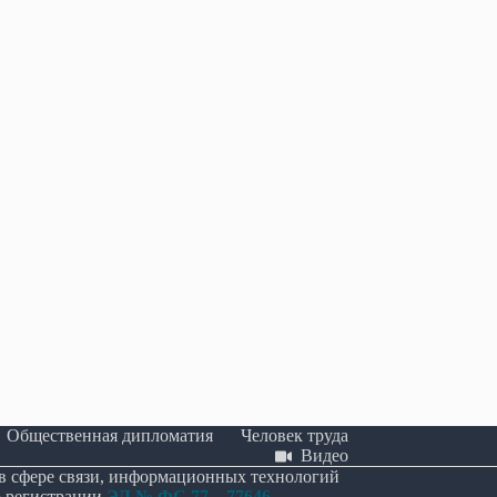
ла в первом чтении
В Крыму представили первое
о поддержке развития
комплексное исследование о вкладе
кусственного интеллекта.
грузин в историю полуострова
26
25.06.2026
Общественная дипломатия
Человек труда
Видео
 в сфере связи, информационных технологий
о регистрации
ЭЛ № ФС 77 – 77646
.