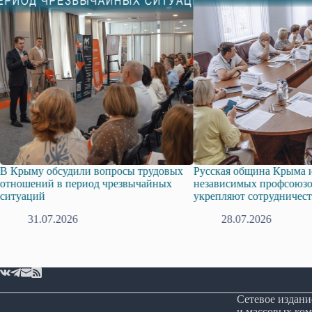
му обсудили вопросы трудовых
Русская община Крыма и Фед
ений в период чрезвычайных
независимых профсоюзов Кр
ций
укрепляют сотрудничество
31.07.2026
28.07.2026
Сетевое издани
и массовых ком