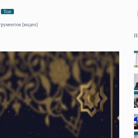
Топ
трументов [видео]
П