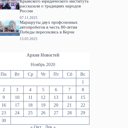
Крымского юридического института
рассказали о традициях народов
России
07.11.2025
Маршруты двух профсоюзных
автопробегов в честь 80-летия
Победы пересеклись в Керчи
15.05.2025
Архив Новостей
Ноябрь 2020
Пн
Вт
Ср
Чт
Пт
Сб
Вс
1
2
3
4
5
6
7
8
9
10
11
12
13
14
15
16
17
18
19
20
21
22
23
24
25
26
27
28
29
30
« Окт
Дек »