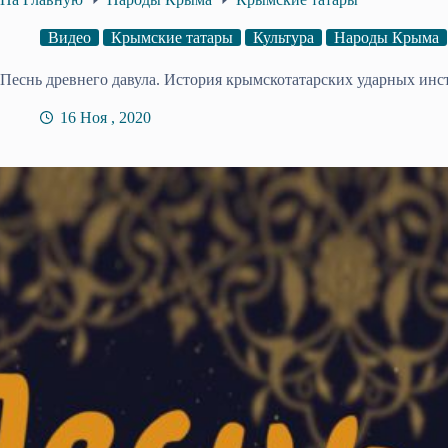
Видео
Крымские татары
Культура
Народы Крыма
Песнь древнего давула. История крымскотатарских ударных инс
16 Ноя , 2020