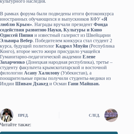
культурного наследия.
В рамках форума были подведены итоги фотоконкурса
иностранных обучающихся и выпускников КФУ
«Я
люблю Крым»
. Награды вручали президент
Фонда
содействия развитию Науки, Культуры и Кино
Одиссей Пипия
и известный галерист из Швейцарии
Эльвира Вебер
. Победителем конкурса стал студент 2
курса, будущий политолог
Кадрол Мпуйи
(Республика
Конго), второе место жюри присудило учащейся
Гуманитарно-педагогической академии
Елене
Захарченко
(Донецкая народная республика), третье –
студенту факультета крымскотатарской и восточной
филологии
Асану Халилову
(Узбекистан), а
поощрительные призы получили студенты-медики из
Индии
Шивам Дхакед
и Осман
Гани Майшан.
ПРЕД.
СЛЕД.
Читайте также: