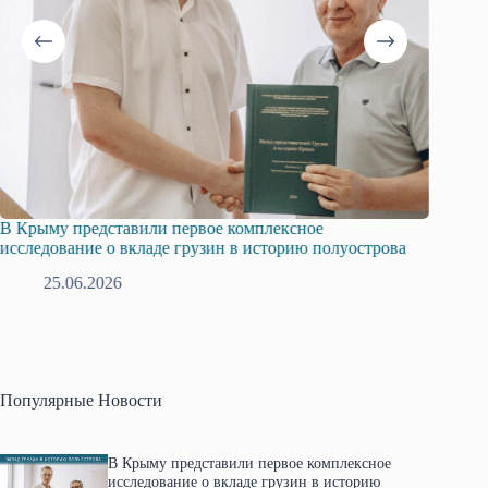
В Крыму представили первое комплексное
Всеросс
исследование о вкладе грузин в историю полуострова
в Крым
25.06.2026
1
Популярные Новости
В Крыму представили первое комплексное
исследование о вкладе грузин в историю