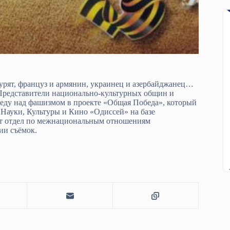
 бурят, француз и армянин, украинец и азербайджанец…
 Представители национально-культурных общин и
беду над фашизмом в проекте «Общая Победа», который
Науки, Культуры и Кино «Одиссей» на базе
ит отдел по межнациональным отношениям
ии съёмок.