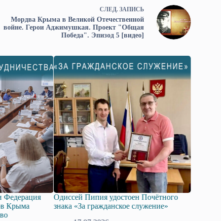
СЛЕД.
ЗАПИСЬ
Мордва Крыма в Великой Отечественной
войне. Герои Аджимушкая. Проект "Общая
Победа". Эпизод 5 [видео]
Одиссей Пипия удостоен Почётного
Госдума приняла в п
знака «За гражданское служение»
законопроект о подд
технологий искусств