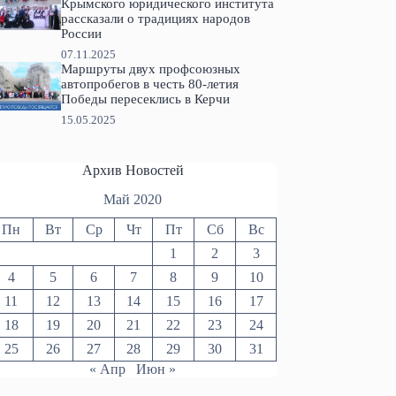
Крымского юридического института
рассказали о традициях народов
России
07.11.2025
Маршруты двух профсоюзных
автопробегов в честь 80-летия
Победы пересеклись в Керчи
15.05.2025
Архив Новостей
Май 2020
Пн
Вт
Ср
Чт
Пт
Сб
Вс
1
2
3
4
5
6
7
8
9
10
11
12
13
14
15
16
17
18
19
20
21
22
23
24
25
26
27
28
29
30
31
« Апр
Июн »