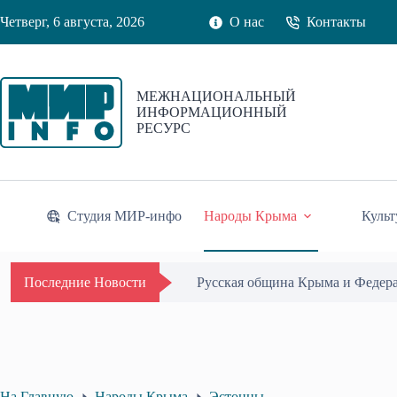
Перейти
Четверг, 6 августа, 2026
О нас
Контакты
к
сути
МЕЖНАЦИОНАЛЬНЫЙ
ИНФОРМАЦИОННЫЙ
РЕСУРС
Студия МИР-инфо
Народы Крыма
Культ
Русская община Крыма и Федер
Последние Новости
На Главную
Народы Крыма
Эстонцы