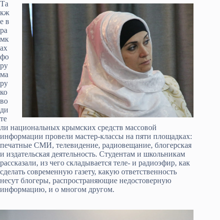
Та
кж
е в
ра
мк
ах
фо
ру
ма
ру
ко
во
ди
те
ли национальных крымских средств массовой
информации провели мастер-классы на пяти площадках:
печатные СМИ, телевидение, радиовещание, блогерская
и издательская деятельность. Студентам и школьникам
рассказали, из чего складывается теле- и радиоэфир, как
сделать современную газету, какую ответственность
несут блогеры, распространяющие недостоверную
информацию, и о многом другом.