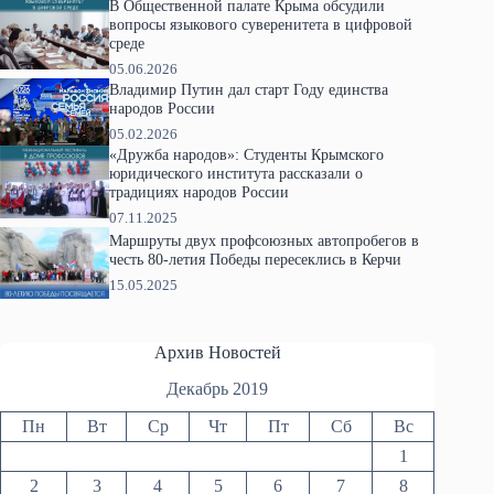
В Общественной палате Крыма обсудили
вопросы языкового суверенитета в цифровой
среде
05.06.2026
Владимир Путин дал старт Году единства
народов России
05.02.2026
«Дружба народов»: Студенты Крымского
юридического института рассказали о
традициях народов России
07.11.2025
Маршруты двух профсоюзных автопробегов в
честь 80-летия Победы пересеклись в Керчи
15.05.2025
Архив Новостей
Декабрь 2019
Пн
Вт
Ср
Чт
Пт
Сб
Вс
1
2
3
4
5
6
7
8