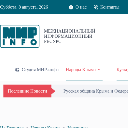
Перейти
Суббота, 8 августа, 2026
О нас
Контакты
к
сути
МЕЖНАЦИОНАЛЬНЫЙ
ИНФОРМАЦИОННЫЙ
РЕСУРС
Студия МИР-инфо
Народы Крыма
Культ
Русская община Крыма и Федер
Последние Новости
На Главную
Народы Крыма
Украинцы