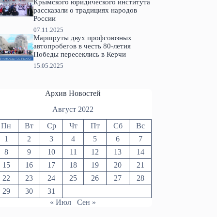
Крымского юридического института
рассказали о традициях народов
России
07.11.2025
Маршруты двух профсоюзных
автопробегов в честь 80-летия
Победы пересеклись в Керчи
15.05.2025
Архив Новостей
Август 2022
Пн
Вт
Ср
Чт
Пт
Сб
Вс
1
2
3
4
5
6
7
8
9
10
11
12
13
14
15
16
17
18
19
20
21
22
23
24
25
26
27
28
29
30
31
« Июл
Сен »