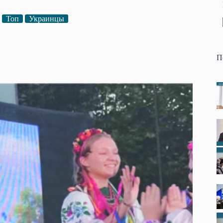
Топ
Украинцы
П